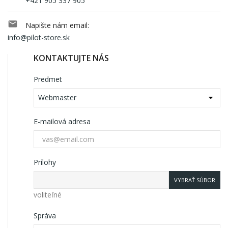
+421 905 337 905

Napište nám email:
info@pilot-store.sk
KONTAKTUJTE NÁS
Predmet
E-mailová adresa
Prílohy
VYBRAŤ SÚBOR
voliteľné
Správa