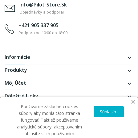
Info@pilot-Store.sk
Objednávky a podpora!
+421 905 337 905
Podpora od 10:00 do 18:00!
Informácie
keyboard_arrow_down
Produkty
keyboard_arrow_down
Môj Účet
keyboard_arrow_down
Dôležité Linky
keyboard_arrow_down
Používame základné cookies
Súhlasím
súbory aby mohla táto stránka
fungovať. Taktiež používame
analytické súbory, akceptovaním
Copyright
Pilot-store
. All Rights Reserved
súhlasíte s ich používaním.