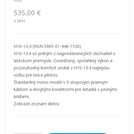
535,00 €
S DPH
H10-13,4 (NSN 5965-01-446-1530)
H10-13.4 sú jedným z najpredávanejších slúchadiel v
leteckom priemysle. Osvedčený, spoľahlivý výkon a
pozoruhodný komfort urobili z H10-13.4 najlepšiu
voľbu pre tisíce pilotov.
Štandardný mono model s 5-stopovým priamym
káblom a dvojitými konektormi pre lietadlá s pevnými
krídlami.
Zobraziť zoznam dielov