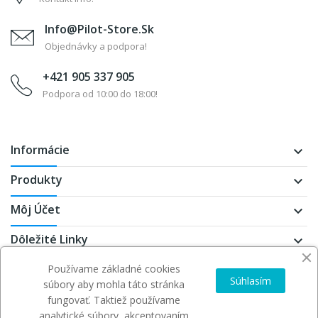
Info@pilot-Store.sk
Objednávky a podpora!
+421 905 337 905
Podpora od 10:00 do 18:00!
Informácie
keyboard_arrow_down
Produkty
keyboard_arrow_down
Môj Účet
keyboard_arrow_down
Dôležité Linky
keyboard_arrow_down
Používame základné cookies
Súhlasím
súbory aby mohla táto stránka
fungovať. Taktiež používame
Copyright
Pilot-store
. All Rights Reserved
analytické súbory, akceptovaním