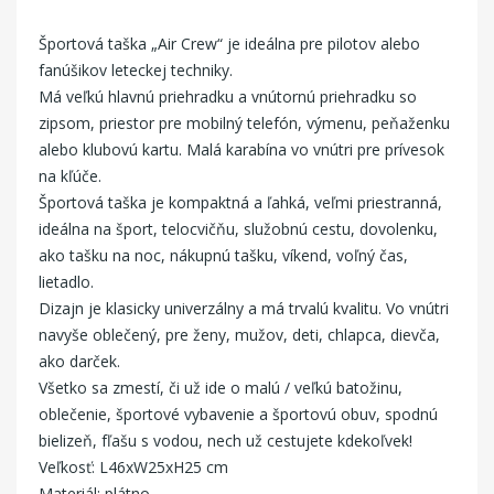
Športová taška „Air Crew“ je ideálna pre pilotov alebo
fanúšikov leteckej techniky.
Má veľkú hlavnú priehradku a vnútornú priehradku so
zipsom, priestor pre mobilný telefón, výmenu, peňaženku
alebo klubovú kartu. Malá karabína vo vnútri pre prívesok
na kľúče.
Športová taška je kompaktná a ľahká, veľmi priestranná,
ideálna na šport, telocvičňu, služobnú cestu, dovolenku,
ako tašku na noc, nákupnú tašku, víkend, voľný čas,
lietadlo.
Dizajn je klasicky univerzálny a má trvalú kvalitu. Vo vnútri
navyše oblečený, pre ženy, mužov, deti, chlapca, dievča,
ako darček.
Všetko sa zmestí, či už ide o malú / veľkú batožinu,
oblečenie, športové vybavenie a športovú obuv, spodnú
bielizeň, fľašu s vodou, nech už cestujete kdekoľvek!
Veľkosť: L46xW25xH25 cm
Materiál: plátno