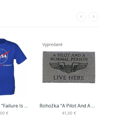
Vypredané
Tričko NASA "failure Is Not Option"
Rohožka "A Pilot And A Normal Person Live Here"
,00 €
41,00 €
3