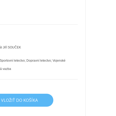
ál Jiří SOUČEK
Sportovní letectvo; Dopravní letectvo; Vojenské
ná vazba
VLOŽIŤ DO KOŠÍKA