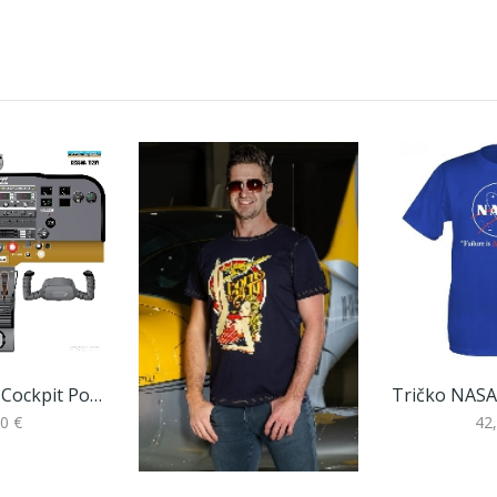
Cessna 172M Cockpit Poster
0 €
42