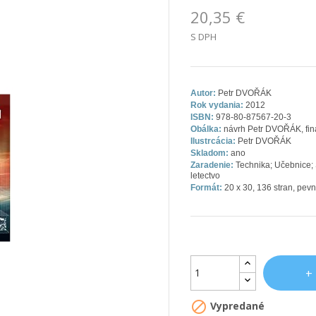
20,35 €
S DPH
Autor:
Petr DVOŘÁK
Rok vydania:
2012
ISBN:
978-80-87567-20-3
Obálka:
návrh Petr DVOŘÁK, fin
Ilustrcácia:
Petr DVOŘÁK
Skladom:
ano
Zaradenie:
Technika; Učebnice; 
letectvo
Formát:
20 x 30, 136 stran, pev

Vypredané