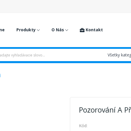
me
Produkty
O Nás
Kontakt
í
Pozorování A P
Kód: