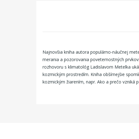
Najnovšia kniha autora populárno-náučnej met
merania a pozorovania poveternostných prvkov, 
rozhovoru s klimatológ Ladislavom Metelka ukáž
kozmickým prostredím. Kniha obšírnejšie spomín
kozmickým žiarením, napr. Ako a prečo vzniká po