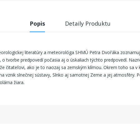
Popis
Detaily Produktu
eorologickej literatúry a meteorológa SHMÚ Petra Dvořáka zoznamuj
o tvorbe predpovedí počasia aj o úskaliach týchto predpovedí. Nazr
e čitateľovi, ako je to naozaj sa zemským klímou. Okrem toho sa v 
a vznik slnečnej sústavy, Slnko aj samotnej Zeme a jej atmosféry. Po
lárna žiara.