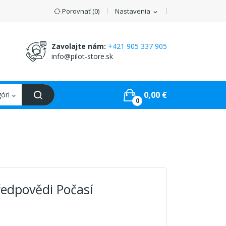
Porovnať (
0
)
Nastavenia
expand_more
Zavolajte nám:
+421 905 337 905
info@pilot-store.sk
0,00 €
0
ředpovědi Počasí