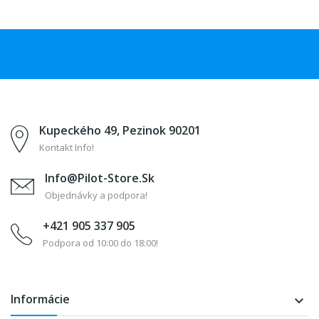
Kupeckého 49, Pezinok 90201
Kontakt Info!
Info@pilot-Store.sk
Objednávky a podpora!
+421 905 337 905
Podpora od 10:00 do 18:00!
Informácie
keyboard_arrow_down