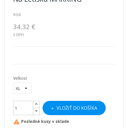
Kód:
34,32 €
S DPH
Veľkosť
VLOŽIŤ DO KOŠÍKA

Posledné kusy v sklade